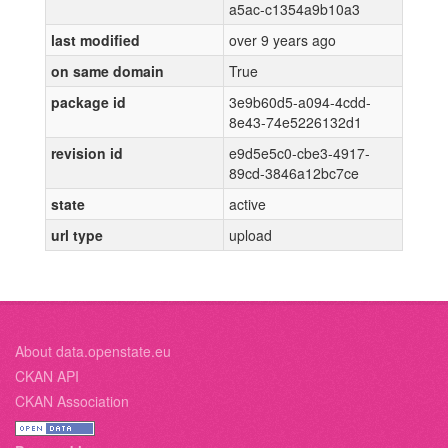
a5ac-c1354a9b10a3
last modified
over 9 years ago
on same domain
True
package id
3e9b60d5-a094-4cdd-
8e43-74e5226132d1
revision id
e9d5e5c0-cbe3-4917-
89cd-3846a12bc7ce
state
active
url type
upload
About data.openstate.eu
CKAN API
CKAN Association