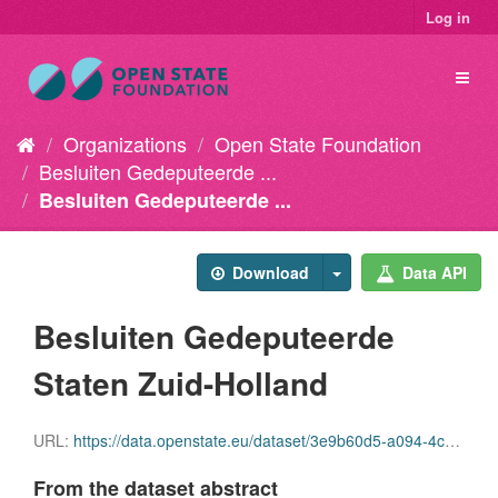
Log in
Organizations
Open State Foundation
Besluiten Gedeputeerde ...
Besluiten Gedeputeerde ...
Download
Data API
Besluiten Gedeputeerde
Staten Zuid-Holland
URL:
https://data.openstate.eu/dataset/3e9b60d5-a094-4cdd-8e43-74e5226132d1/resource/6b9a1488-36ee-4390-a5ac-c1354a9b10a3/download/schonedatum.csv
From the dataset abstract