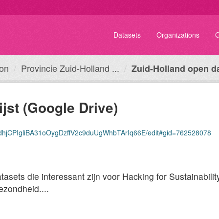
Datasets
Organizations
G
ion
Provincie Zuid-Holland ...
Zuid-Holland open dat
ijst (Google Drive)
qpdhjCPIgliBA31oOygDzffV2c9duUgWhbTArIq66E/edit#gid=762528078
tasets die interessant zijn voor Hacking for Sustainabilit
ezondheid....