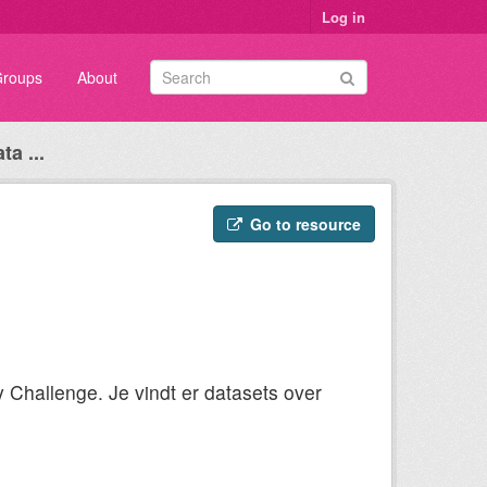
Log in
roups
About
a ...
Go to resource
y Challenge. Je vindt er datasets over