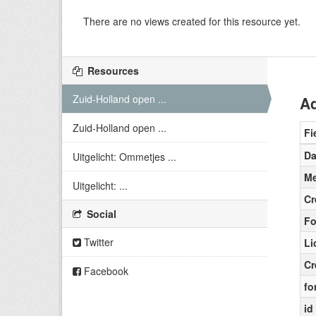
There are no views created for this resource yet.
Resources
Zuid-Holland open ...
Ad
Zuid-Holland open ...
Fi
Da
Uitgelicht: Ommetjes ...
Me
Uitgelicht: ...
Cr
Social
Fo
Twitter
Li
Cr
Facebook
fo
id