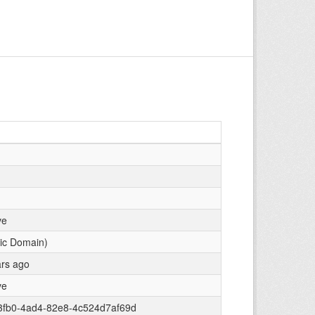
ve
lic Domain)
ars ago
ve
3fb0-4ad4-82e8-4c524d7af69d