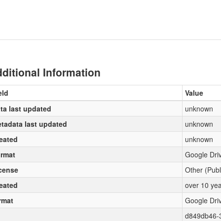
ditional Information
eld
Value
ta last updated
unknown
tadata last updated
unknown
eated
unknown
rmat
Google Dri
cense
Other (Pub
eated
over 10 ye
rmat
Google Dri
d849db46-