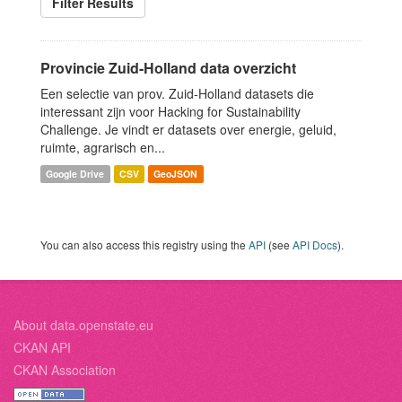
Filter Results
Provincie Zuid-Holland data overzicht
Een selectie van prov. Zuid-Holland datasets die
interessant zijn voor Hacking for Sustainability
Challenge. Je vindt er datasets over energie, geluid,
ruimte, agrarisch en...
Google Drive
CSV
GeoJSON
You can also access this registry using the
API
(see
API Docs
).
About data.openstate.eu
CKAN API
CKAN Association