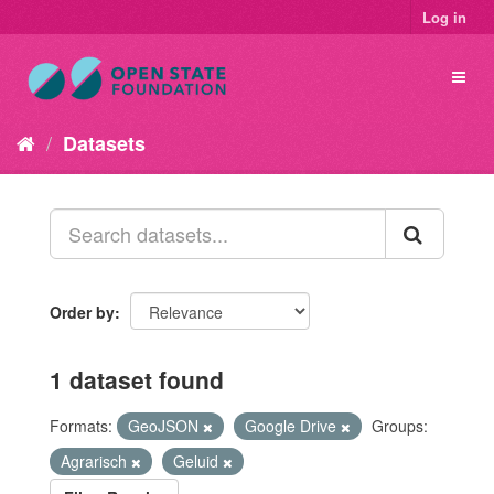
Log in
Datasets
Order by
1 dataset found
Formats:
GeoJSON
Google Drive
Groups:
Agrarisch
Geluid