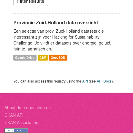
Filter Results
Provincie Zuid-Holland data overzicht
Een selectie van prov. Zuid-Holland datasets die
interessant zijn voor Hacking for Sustainability
Challenge. Je vindt er datasets over energie, geluid,
ruimte, agrarisch en...
Google Drive
CSV
GeoJSON
You can also access this registry using the
API
(see
API Docs
).
About data.openstate.eu
CKAN API
CKAN Association