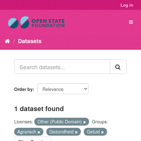
Log in
Datasets
Order by
1 dataset found
Licenses:
Other (Public Domain)
Groups:
Agrarisch
Gezondheid
Geluid