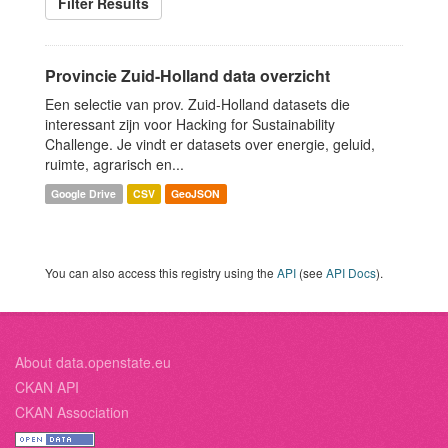
Filter Results
Provincie Zuid-Holland data overzicht
Een selectie van prov. Zuid-Holland datasets die
interessant zijn voor Hacking for Sustainability
Challenge. Je vindt er datasets over energie, geluid,
ruimte, agrarisch en...
Google Drive
CSV
GeoJSON
You can also access this registry using the
API
(see
API Docs
).
About data.openstate.eu
CKAN API
CKAN Association