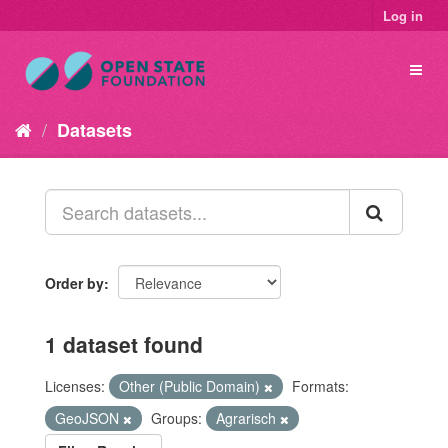
Log in
Datasets
Order by
1 dataset found
Licenses:
Other (Public Domain)
Formats:
GeoJSON
Groups:
Agrarisch