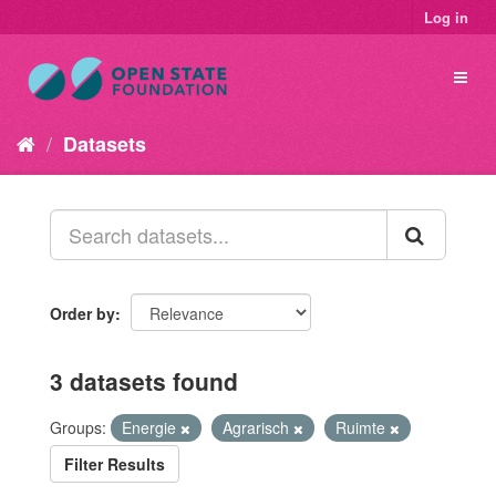
Log in
Datasets
Order by
3 datasets found
Groups:
Energie
Agrarisch
Ruimte
Filter Results