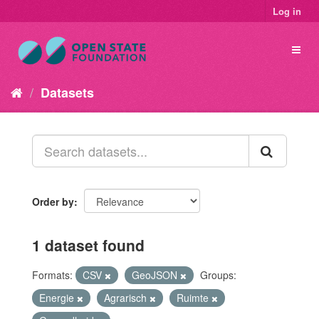
Log in
Datasets
Order by
1 dataset found
Formats:
CSV
GeoJSON
Groups:
Energie
Agrarisch
Ruimte