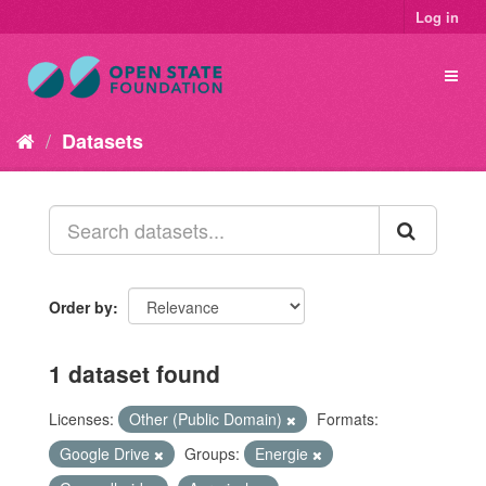
Log in
Datasets
Order by
1 dataset found
Licenses:
Other (Public Domain)
Formats:
Google Drive
Groups:
Energie