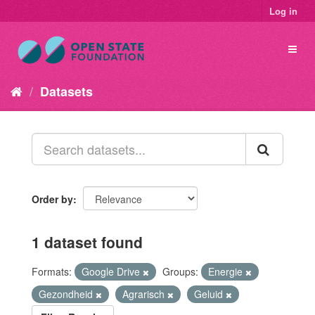
Log in
Datasets
Order by
1 dataset found
Formats:
Google Drive
Groups:
Energie
Gezondheid
Agrarisch
Geluid