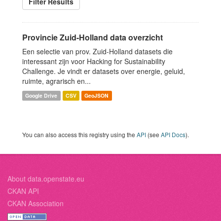
Filter Results
Provincie Zuid-Holland data overzicht
Een selectie van prov. Zuid-Holland datasets die
interessant zijn voor Hacking for Sustainability
Challenge. Je vindt er datasets over energie, geluid,
ruimte, agrarisch en...
Google Drive
CSV
GeoJSON
You can also access this registry using the
API
(see
API Docs
).
About data.openstate.eu
CKAN API
CKAN Association