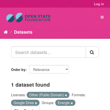
Log in
Datasets
Order by
1 dataset found
Licenses:
Other (Public Domain)
Formats:
Google Drive
Groups:
Energie