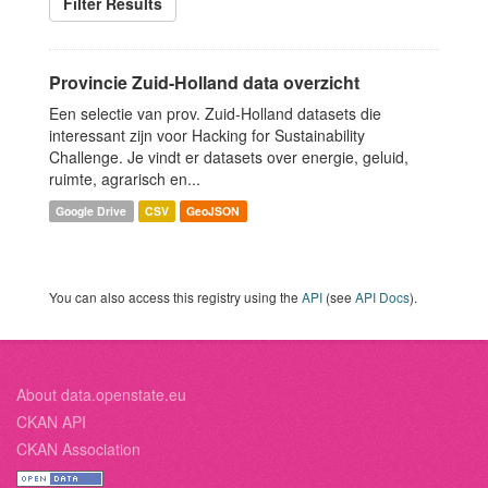
Filter Results
Provincie Zuid-Holland data overzicht
Een selectie van prov. Zuid-Holland datasets die
interessant zijn voor Hacking for Sustainability
Challenge. Je vindt er datasets over energie, geluid,
ruimte, agrarisch en...
Google Drive
CSV
GeoJSON
You can also access this registry using the
API
(see
API Docs
).
About data.openstate.eu
CKAN API
CKAN Association