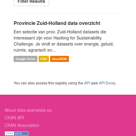
Filter Results
Provincie Zuid-Holland data overzicht
Een selectie van prov. Zuid-Holland datasets die
interessant zijn voor Hacking for Sustainability
Challenge. Je vindt er datasets over energie, geluid,
ruimte, agrarisch en...
Google Drive
CSV
GeoJSON
You can also access this registry using the
API
(see
API Docs
).
About data.openstate.eu
CKAN API
CKAN Association