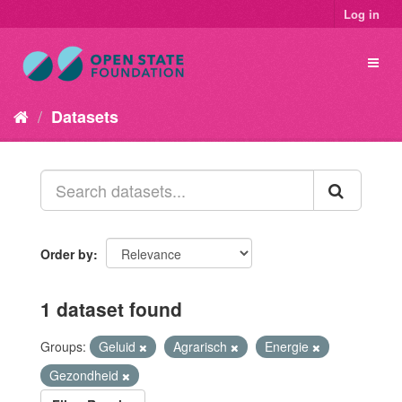
Log in
Datasets
Order by
1 dataset found
Groups:
Geluid
Agrarisch
Energie
Gezondheid