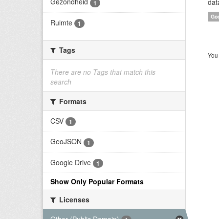
Gezondheid
dat
1
Goo
Ruimte
1
Tags
You 
There are no Tags that match this
search
Formats
CSV
1
GeoJSON
1
Google Drive
1
Show Only Popular Formats
Licenses
Other (Public Domain)