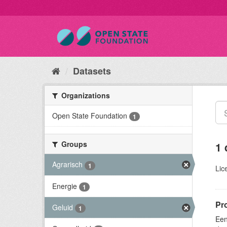
Datasets
Organizations
Open State Foundation
1
Groups
1 
Agrarisch
1
Lic
Energie
1
Pr
Geluid
1
Een