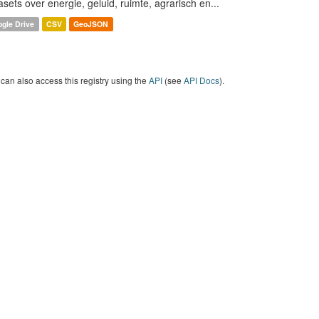
asets over energie, geluid, ruimte, agrarisch en...
gle Drive
CSV
GeoJSON
can also access this registry using the
API
(see
API Docs
).