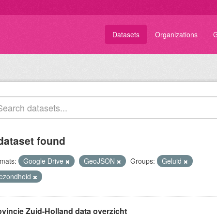
Datasets
Organizations
G
dataset found
mats:
Google Drive
GeoJSON
Groups:
Geluid
ezondheid
ovincie Zuid-Holland data overzicht