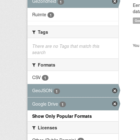
Gezondheid
1
Een
dat
Ruimte
1
Goo
Tags
You 
There are no Tags that match this
search
Formats
CSV
1
GeoJSON
1
Google Drive
1
Show Only Popular Formats
Licenses
Other (Public Domain)