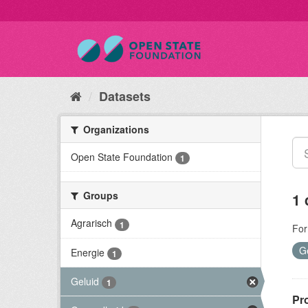
Datasets
Organizations
Open State Foundation
1
Groups
1 
Agrarisch
1
For
G
Energie
1
Geluid
1
Pr