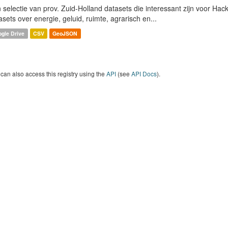
 selectie van prov. Zuid-Holland datasets die interessant zijn voor Hacki
asets over energie, geluid, ruimte, agrarisch en...
gle Drive
CSV
GeoJSON
can also access this registry using the
API
(see
API Docs
).