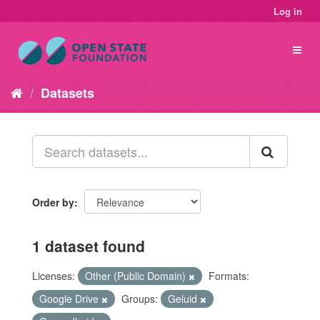
Log in
Datasets
Order by
1 dataset found
Licenses:
Other (Public Domain)
Formats:
Google Drive
Groups:
Geluid