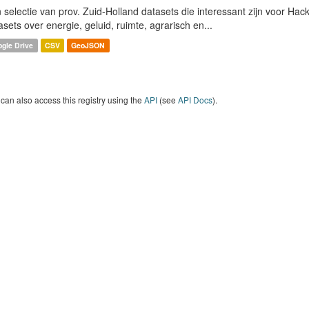
 selectie van prov. Zuid-Holland datasets die interessant zijn voor Hacki
asets over energie, geluid, ruimte, agrarisch en...
gle Drive
CSV
GeoJSON
can also access this registry using the
API
(see
API Docs
).