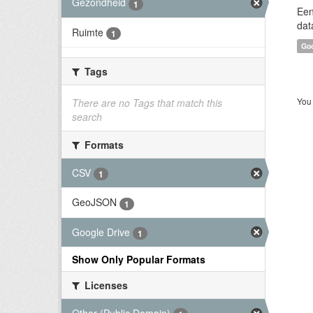
Gezondheid
1
Een
dat
Ruimte
1
Goo
Tags
You 
There are no Tags that match this
search
Formats
CSV
1
GeoJSON
1
Google Drive
1
Show Only Popular Formats
Licenses
Other (Public Domain)