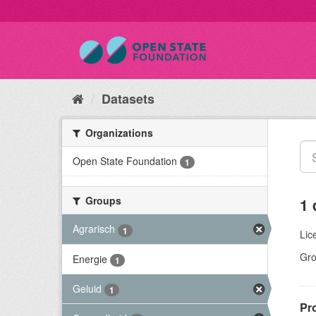
Datasets
Organizations
Open State Foundation
1
Groups
1 
Agrarisch
1
Lic
Gro
Energie
1
Geluid
1
Pr