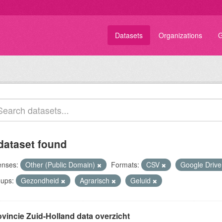
Datasets
Organizations
G
dataset found
enses:
Other (Public Domain)
Formats:
CSV
Google Driv
ups:
Gezondheid
Agrarisch
Geluid
ovincie Zuid-Holland data overzicht