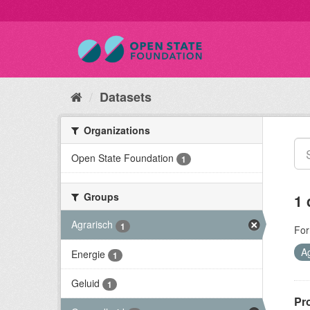
Datasets
Organizations
Open State Foundation
1
Groups
1 
Agrarisch
1
For
A
Energie
1
Geluid
1
Pr