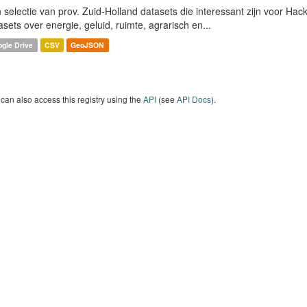
 selectie van prov. Zuid-Holland datasets die interessant zijn voor Hacki
asets over energie, geluid, ruimte, agrarisch en...
gle Drive
CSV
GeoJSON
can also access this registry using the
API
(see
API Docs
).