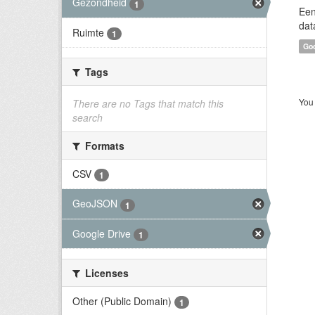
Gezondheid
1
Een
dat
Ruimte
1
Goo
Tags
You 
There are no Tags that match this
search
Formats
CSV
1
GeoJSON
1
Google Drive
1
Licenses
Other (Public Domain)
1