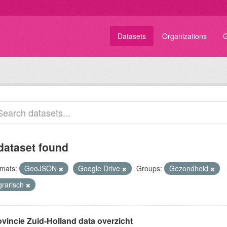
Datasets
Organizations
G
dataset found
mats:
GeoJSON
Google Drive
Groups:
Gezondheid
grarisch
ovincie Zuid-Holland data overzicht