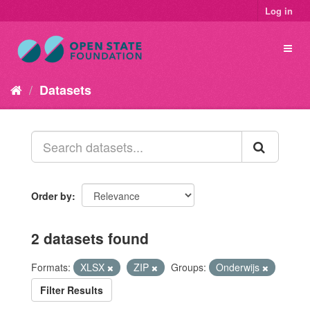
Log in
Datasets
Order by
2 datasets found
Formats:
XLSX
ZIP
Groups:
Onderwijs
Filter Results