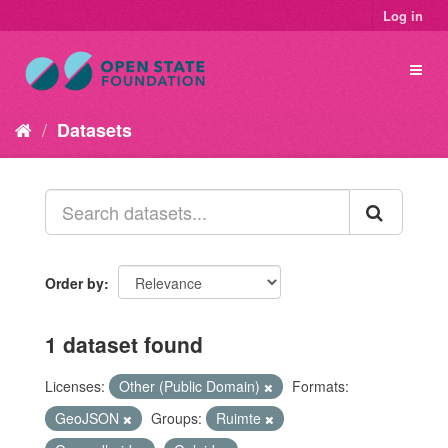
Log in
Datasets
Order by
1 dataset found
Licenses:
Other (Public Domain)
Formats:
GeoJSON
Groups:
Ruimte