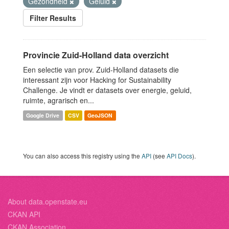
Gezondheid
Geluid
Filter Results
Provincie Zuid-Holland data overzicht
Een selectie van prov. Zuid-Holland datasets die
interessant zijn voor Hacking for Sustainability
Challenge. Je vindt er datasets over energie, geluid,
ruimte, agrarisch en...
Google Drive
CSV
GeoJSON
You can also access this registry using the
API
(see
API Docs
).
About data.openstate.eu
CKAN API
CKAN Association