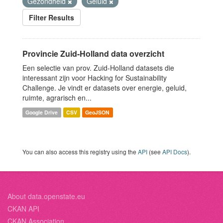
Gezondheid
Geluid
Filter Results
Provincie Zuid-Holland data overzicht
Een selectie van prov. Zuid-Holland datasets die
interessant zijn voor Hacking for Sustainability
Challenge. Je vindt er datasets over energie, geluid,
ruimte, agrarisch en...
Google Drive
CSV
GeoJSON
You can also access this registry using the
API
(see
API Docs
).
About data.openstate.eu
CKAN API
CKAN Association