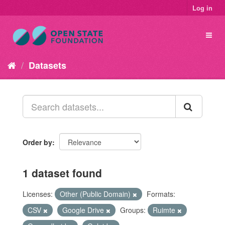
Log in
Datasets
Order by
1 dataset found
Licenses:
Other (Public Domain)
Formats:
CSV
Google Drive
Groups:
Ruimte