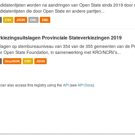
didatenlijsten worden na aandringen van Open State sinds 2019 door de
didatenlijsten die door Open State en andere partijen...
CSV
JSON
EML
XML
rkiezingsuitslagen Provinciale Stateverkiezingen 2019
slagen op stembureauniveau van 354 van de 355 gemeenten van de Pro
r Open State Foundation, in samenwerking met KRO/NCRV’s...
GeoJSON
CSV
JSON
can also access this registry using the
API
(see
API Docs
).