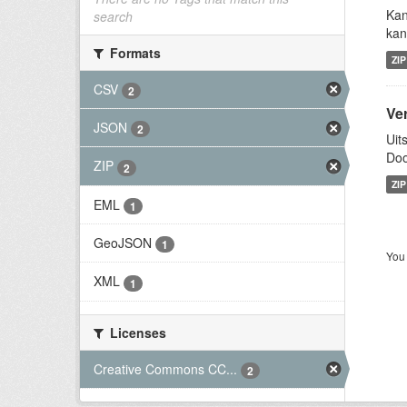
Kan
search
kan
Formats
ZIP
CSV
2
Ve
JSON
2
Uit
Doo
ZIP
2
ZIP
EML
1
GeoJSON
1
You 
XML
1
Licenses
Creative Commons CC...
2