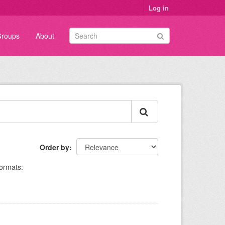
Log in
roups
About
Order by
ormats: