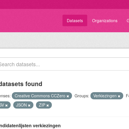
Datasets
Organizations
G
datasets found
enses:
Creative Commons CCZero
Groups:
Verkiezingen
F
SV
JSON
ZIP
ndidatenlijsten verkiezingen