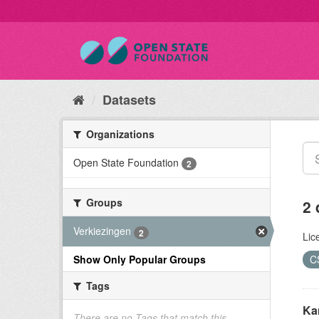
Datasets
Organizations
Open State Foundation
2
Groups
2 
Verkiezingen
2
Lic
Show Only Popular Groups
C
Tags
Ka
There are no Tags that match this