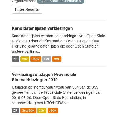
Organizations:
Open State Foundation
Filter Results
Kandidatenlijsten verkiezingen
Kandidatenlijsten worden na aandringen van Open State
sinds 2019 door de Kiesraad ontsloten als open data.
Hier vind je kandidatenlijsten die door Open State en
andere partijen...
ZIP
CSV
JSON
EML
XML
Verkiezingsuitslagen Provinciale
Stateverkiezingen 2019
Uitslagen op stembureauniveau van 354 van de 355
gemeenten van de Provinciale Statenverkiezingen van
2019-03-20. Door Open State Foundation, in
samenwerking met KRO/NCRV’s...
ZIP
GeoJSON
CSV
JSON