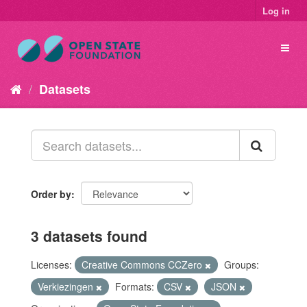
Log in
Datasets
Order by
3 datasets found
Licenses:
Creative Commons CCZero
Groups:
Verkiezingen
Formats:
CSV
JSON