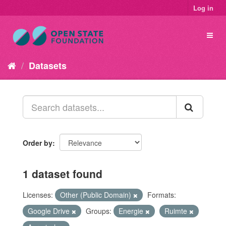
Log in
Datasets
Order by
1 dataset found
Licenses:
Other (Public Domain)
Formats:
Google Drive
Groups:
Energie
Ruimte