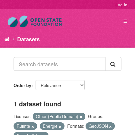
Log in
Datasets
Order by
1 dataset found
Licenses:
Other (Public Domain)
Groups:
Ruimte
Energie
Formats:
GeoJSON