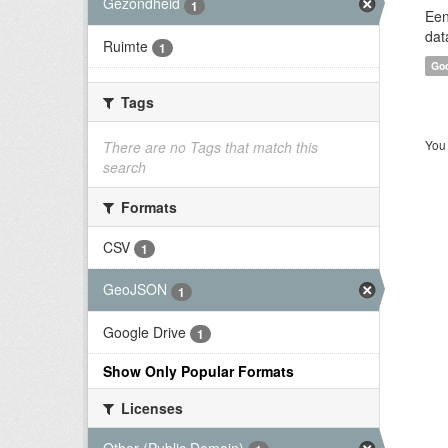
Gezondheid
1
Een
dat
Ruimte
1
Goo
Tags
You 
There are no Tags that match this
search
Formats
CSV
1
GeoJSON
1
Google Drive
1
Show Only Popular Formats
Licenses
Other (Public Domain)