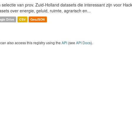
 selectie van prov. Zuid-Holland datasets die interessant zijn voor Hacki
asets over energie, geluid, ruimte, agrarisch en...
gle Drive
CSV
GeoJSON
can also access this registry using the
API
(see
API Docs
).