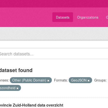
Datasets
Organizations
G
dataset found
enses:
Other (Public Domain)
Formats:
GeoJSON
Groups:
ezondheid
ovincie Zuid-Holland data overzicht