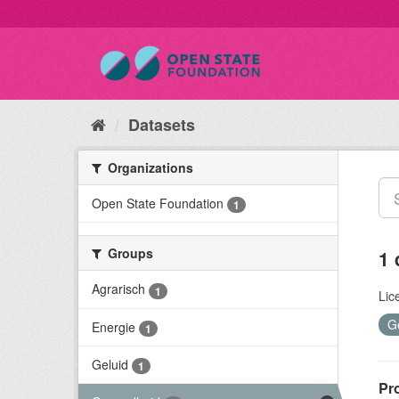
Datasets
Organizations
Open State Foundation
1
Groups
1 
Agrarisch
1
Lic
G
Energie
1
Geluid
1
Pr