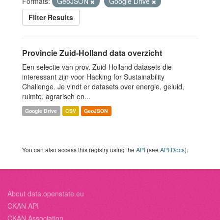
Formats:
GeoJSON
Google Drive
Filter Results
Provincie Zuid-Holland data overzicht
Een selectie van prov. Zuid-Holland datasets die
interessant zijn voor Hacking for Sustainability
Challenge. Je vindt er datasets over energie, geluid,
ruimte, agrarisch en...
Google Drive
CSV
GeoJSON
You can also access this registry using the
API
(see
API Docs
).
About data.openstate.eu
CKAN API
CKAN Association