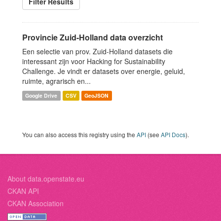
Filter Results
Provincie Zuid-Holland data overzicht
Een selectie van prov. Zuid-Holland datasets die
interessant zijn voor Hacking for Sustainability
Challenge. Je vindt er datasets over energie, geluid,
ruimte, agrarisch en...
Google Drive
CSV
GeoJSON
You can also access this registry using the
API
(see
API Docs
).
About data.openstate.eu
CKAN API
CKAN Association