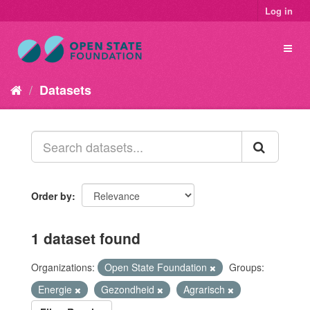
Log in
Datasets
Order by
1 dataset found
Organizations:
Open State Foundation
Groups:
Energie
Gezondheid
Agrarisch