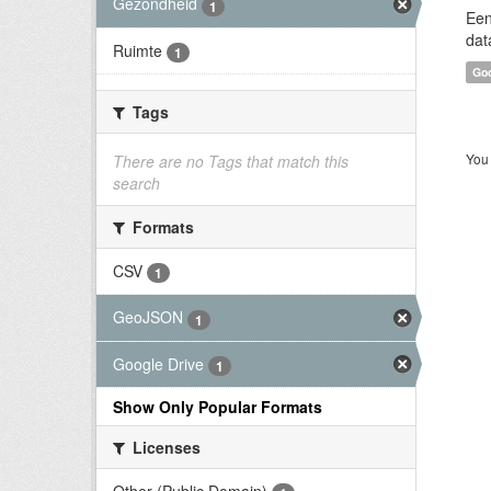
Gezondheid
1
Een
dat
Ruimte
1
Goo
Tags
You 
There are no Tags that match this
search
Formats
CSV
1
GeoJSON
1
Google Drive
1
Show Only Popular Formats
Licenses
Other (Public Domain)