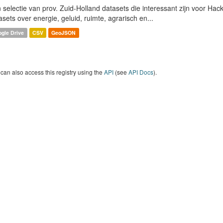
 selectie van prov. Zuid-Holland datasets die interessant zijn voor Hacki
asets over energie, geluid, ruimte, agrarisch en...
gle Drive
CSV
GeoJSON
can also access this registry using the
API
(see
API Docs
).