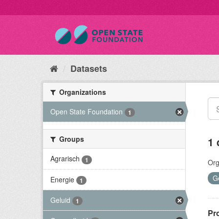
Datasets
Organizations
Open State Foundation
1
Groups
1 
Agrarisch
1
Org
G
Energie
1
Geluid
1
Pr