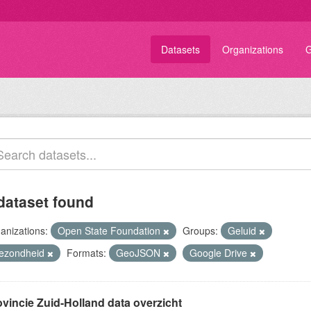
Datasets
Organizations
G
dataset found
anizations:
Open State Foundation
Groups:
Geluid
ezondheid
Formats:
GeoJSON
Google Drive
ovincie Zuid-Holland data overzicht