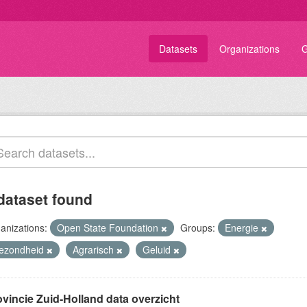
Datasets
Organizations
G
dataset found
anizations:
Open State Foundation
Groups:
Energie
ezondheid
Agrarisch
Geluid
ovincie Zuid-Holland data overzicht