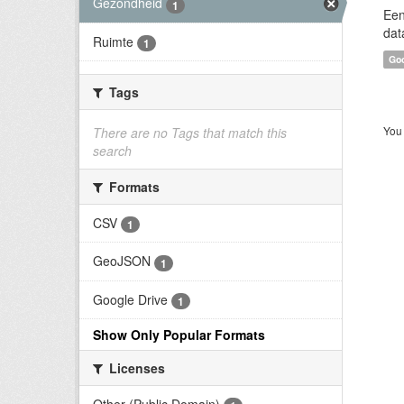
Gezondheid
1
Een
dat
Ruimte
1
Goo
Tags
You 
There are no Tags that match this
search
Formats
CSV
1
GeoJSON
1
Google Drive
1
Show Only Popular Formats
Licenses
Other (Public Domain)