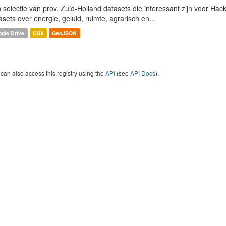
 selectie van prov. Zuid-Holland datasets die interessant zijn voor Hacki
asets over energie, geluid, ruimte, agrarisch en...
gle Drive
CSV
GeoJSON
can also access this registry using the
API
(see
API Docs
).