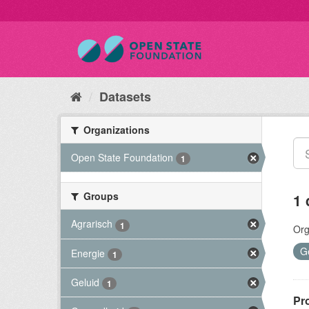
Datasets
Organizations
Open State Foundation
1
Groups
1 
Agrarisch
1
Org
G
Energie
1
Geluid
1
Pr