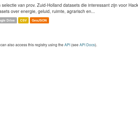
 selectie van prov. Zuid-Holland datasets die interessant zijn voor Hacki
asets over energie, geluid, ruimte, agrarisch en...
gle Drive
CSV
GeoJSON
can also access this registry using the
API
(see
API Docs
).