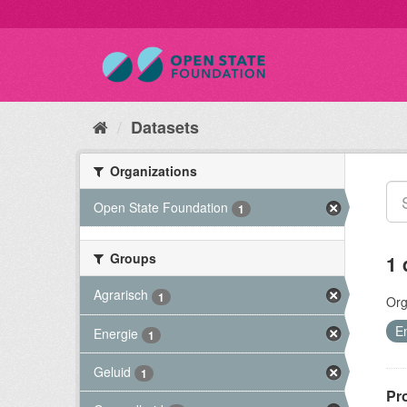
Datasets
Organizations
Open State Foundation
1
Groups
1 
Agrarisch
1
Org
E
Energie
1
Geluid
1
Pr