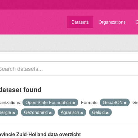
Datasets
Organizations
G
dataset found
anizations:
Open State Foundation
Formats:
GeoJSON
Gr
nergie
Gezondheid
Agrarisch
Geluid
ovincie Zuid-Holland data overzicht