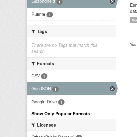
Gezondheid
1
Een
dat
Ruimte
1
Goo
Tags
You 
There are no Tags that match this
search
Formats
CSV
1
GeoJSON
1
Google Drive
1
Show Only Popular Formats
Licenses
Other (Public Domain)