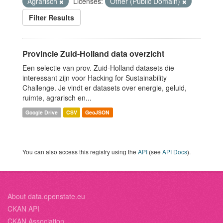
Agrarisch
Licenses:
Other (Public Domain)
Filter Results
Provincie Zuid-Holland data overzicht
Een selectie van prov. Zuid-Holland datasets die
interessant zijn voor Hacking for Sustainability
Challenge. Je vindt er datasets over energie, geluid,
ruimte, agrarisch en...
Google Drive
CSV
GeoJSON
You can also access this registry using the
API
(see
API Docs
).
About data.openstate.eu
CKAN API
CKAN Association