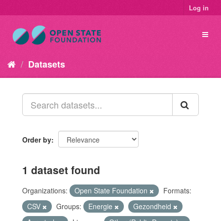
Log in
Datasets
Order by
1 dataset found
Organizations:
Open State Foundation
Formats:
CSV
Groups:
Energie
Gezondheid