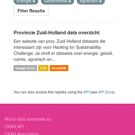
Energie
Gezondheid
Agrarisch
Filter Results
Provincie Zuid-Holland data overzicht
Een selectie van prov. Zuid-Holland datasets die
interessant zijn voor Hacking for Sustainability
Challenge. Je vindt er datasets over energie, geluid,
ruimte, agrarisch en...
Google Drive
CSV
GeoJSON
You can also access this registry using the
API
(see
API Docs
).
About data.openstate.eu
CKAN API
CKAN Association