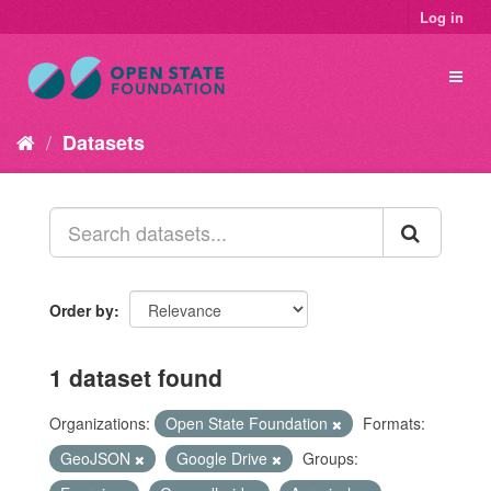
Log in
Datasets
Order by
1 dataset found
Organizations:
Open State Foundation
Formats:
GeoJSON
Google Drive
Groups: