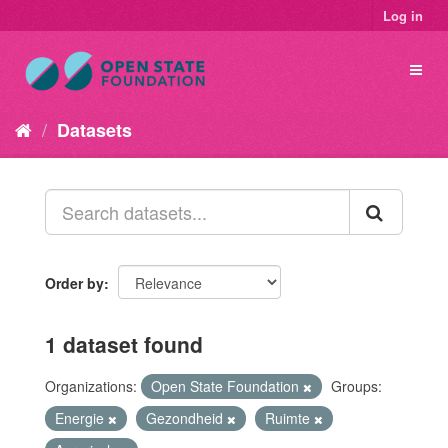
Log in
Datasets
Order by
1 dataset found
Organizations:
Open State Foundation
Groups:
Energie
Gezondheid
Ruimte