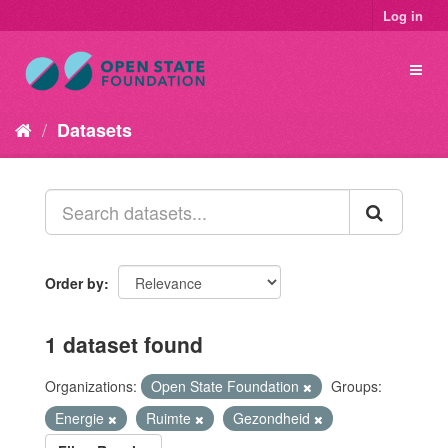
Log in
Datasets
Order by
1 dataset found
Organizations:
Open State Foundation
Groups:
Energie
Ruimte
Gezondheid