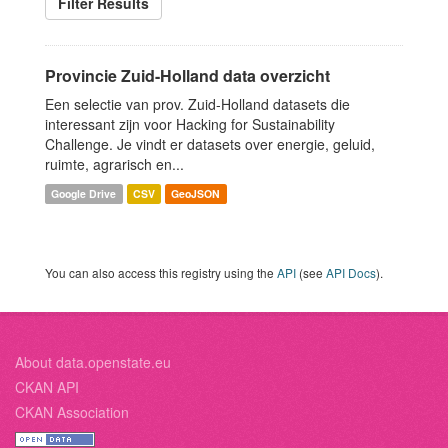
Filter Results
Provincie Zuid-Holland data overzicht
Een selectie van prov. Zuid-Holland datasets die
interessant zijn voor Hacking for Sustainability
Challenge. Je vindt er datasets over energie, geluid,
ruimte, agrarisch en...
Google Drive
CSV
GeoJSON
You can also access this registry using the
API
(see
API Docs
).
About data.openstate.eu
CKAN API
CKAN Association