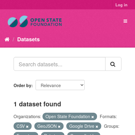
Log in
Datasets
Order by
1 dataset found
Organizations:
Open State Foundation
Formats:
CSV
GeoJSON
Google Drive
Groups: