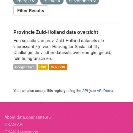
Energie
Ruimte
Gezondheid
Filter Results
Provincie Zuid-Holland data overzicht
Een selectie van prov. Zuid-Holland datasets die
interessant zijn voor Hacking for Sustainability
Challenge. Je vindt er datasets over energie, geluid,
ruimte, agrarisch en...
Google Drive
CSV
GeoJSON
You can also access this registry using the
API
(see
API Docs
).
About data.openstate.eu
CKAN API
CKAN Association