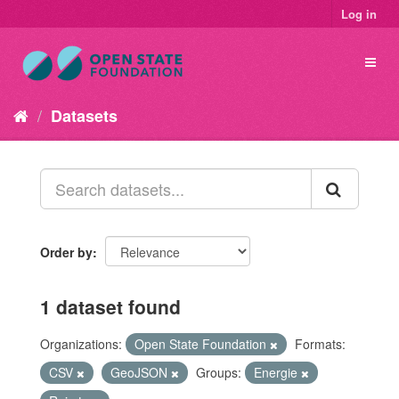
Log in
Datasets
Order by
1 dataset found
Organizations:
Open State Foundation
Formats:
CSV
GeoJSON
Groups:
Energie