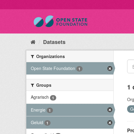
Datasets
Organizations
Open State Foundation
1
Groups
1 
Agrarisch
1
Org
G
Energie
1
Geluid
1
Pr