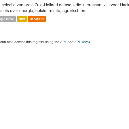
 selectie van prov. Zuid-Holland datasets die interessant zijn voor Hacki
asets over energie, geluid, ruimte, agrarisch en...
gle Drive
CSV
GeoJSON
can also access this registry using the
API
(see
API Docs
).