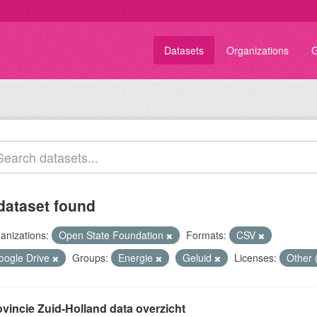
Datasets
Organizations
G
dataset found
anizations:
Open State Foundation
Formats:
CSV
oogle Drive
Groups:
Energie
Geluid
Licenses:
Other 
ovincie Zuid-Holland data overzicht