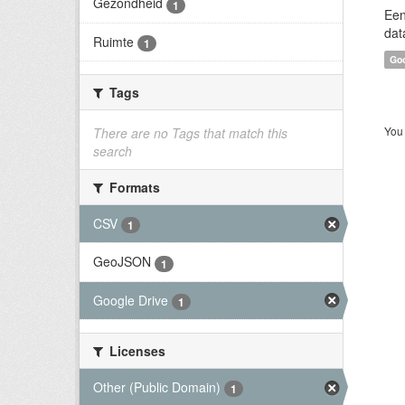
Gezondheid
1
Een
dat
Ruimte
1
Goo
Tags
You 
There are no Tags that match this
search
Formats
CSV
1
GeoJSON
1
Google Drive
1
Licenses
Other (Public Domain)
1