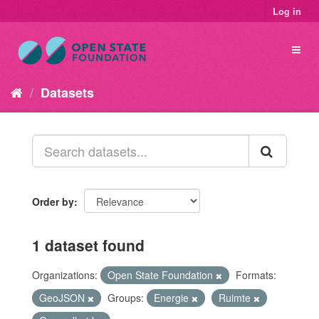
Log in
Datasets
Order by
1 dataset found
Organizations:
Open State Foundation
Formats:
GeoJSON
Groups:
Energie
Ruimte