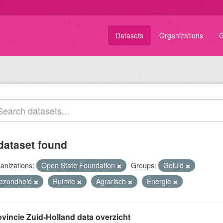
Datasets
Organizations
G
dataset found
anizations:
Open State Foundation
Groups:
Geluid
ezondheid
Ruimte
Agrarisch
Energie
ovincie Zuid-Holland data overzicht