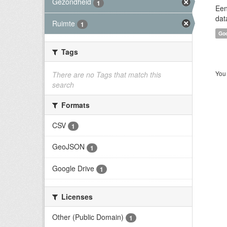
Gezondheid
1
Een
dat
Ruimte
1
Goo
Tags
You 
There are no Tags that match this
search
Formats
CSV
1
GeoJSON
1
Google Drive
1
Licenses
Other (Public Domain)
1