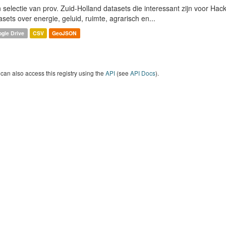
 selectie van prov. Zuid-Holland datasets die interessant zijn voor Hacki
asets over energie, geluid, ruimte, agrarisch en...
gle Drive
CSV
GeoJSON
can also access this registry using the
API
(see
API Docs
).