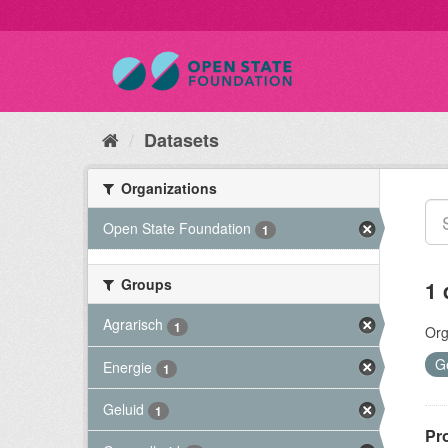
Datasets
Organizations
Open State Foundation
1
Groups
1 
Agrarisch
1
Org
G
Energie
1
Geluid
1
Pr