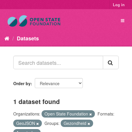
Log in
Datasets
Order by
1 dataset found
Organizations:
Open State Foundation
Formats:
GeoJSON
Groups:
Gezondheid