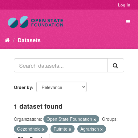
Log in
Datasets
Order by
1 dataset found
Organizations:
Open State Foundation
Groups:
Gezondheid
Ruimte
Agrarisch