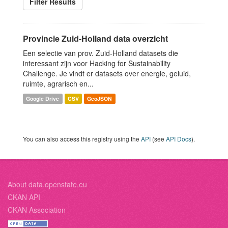
Filter Results
Provincie Zuid-Holland data overzicht
Een selectie van prov. Zuid-Holland datasets die
interessant zijn voor Hacking for Sustainability
Challenge. Je vindt er datasets over energie, geluid,
ruimte, agrarisch en...
Google Drive
CSV
GeoJSON
You can also access this registry using the
API
(see
API Docs
).
About data.openstate.eu
CKAN API
CKAN Association