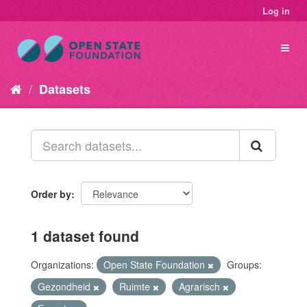
Log in
Datasets
Order by
1 dataset found
Organizations:
Open State Foundation
Groups:
Gezondheid
Ruimte
Agrarisch