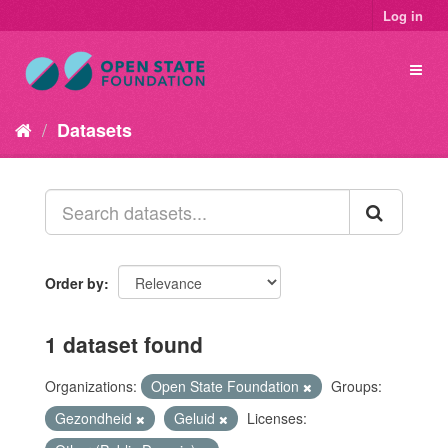
Log in
Datasets
Order by
1 dataset found
Organizations:
Open State Foundation
Groups:
Gezondheid
Geluid
Licenses: