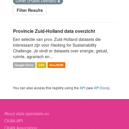
Other (Public Domain)
Filter Results
Provincie Zuid-Holland data overzicht
Een selectie van prov. Zuid-Holland datasets die
interessant zijn voor Hacking for Sustainability
Challenge. Je vindt er datasets over energie, geluid,
ruimte, agrarisch en...
Google Drive
CSV
GeoJSON
You can also access this registry using the
API
(see
API Docs
).
About data.openstate.eu
CKAN API
CKAN Association