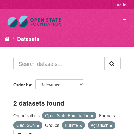
Log in
Datasets
Order by
2 datasets found
Organizations:
Open State Foundation
Formats:
GeoJSON
Groups:
Ruimte
Agrarisch