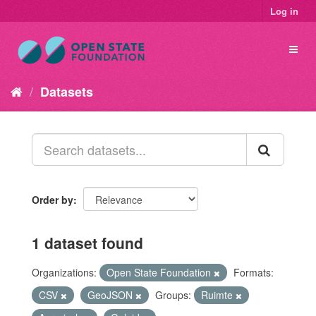
Log in
Datasets
Order by
1 dataset found
Organizations:
Open State Foundation
Formats:
CSV
GeoJSON
Groups:
Ruimte