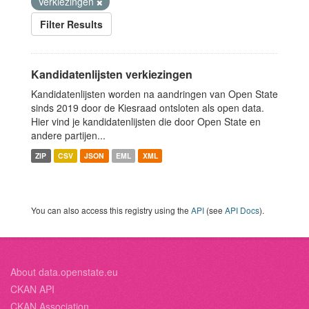
Verkiezingen
Filter Results
Kandidatenlijsten verkiezingen
Kandidatenlijsten worden na aandringen van Open State
sinds 2019 door de Kiesraad ontsloten als open data.
Hier vind je kandidatenlijsten die door Open State en
andere partijen...
ZIP
CSV
JSON
EML
XML
You can also access this registry using the
API
(see
API Docs
).
About data.openstate.eu
CKAN API
CKAN Association