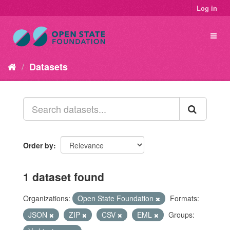
Log in
Datasets
Order by
1 dataset found
Organizations:
Open State Foundation
Formats:
JSON
ZIP
CSV
EML
Groups: