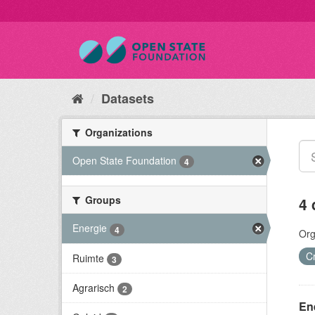
Datasets
Organizations
Open State Foundation
4
Groups
4 
Energie
4
Org
C
Ruimte
3
Agrarisch
2
En