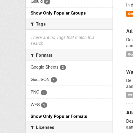
Geluid
2
In 
Show Only Popular Groups
Ge
Tags
At
There are no Tags that match this
Dez
search
aan
Formats
Go
Google Sheets
2
Wa
GeoJSON
De 
1
aa
PNG
1
WF
WFS
1
Atl
Show Only Popular Formats
Dez
aan
Licenses