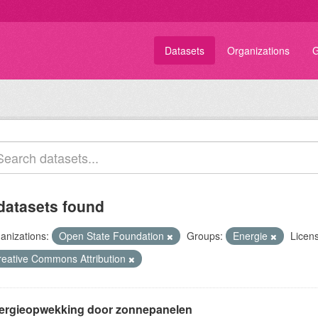
Datasets
Organizations
G
datasets found
anizations:
Open State Foundation
Groups:
Energie
Licen
reative Commons Attribution
ergieopwekking door zonnepanelen