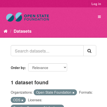
Log in
Datasets
Order by
1 dataset found
Organizations:
Open State Foundation
Formats:
ODS
Licenses: