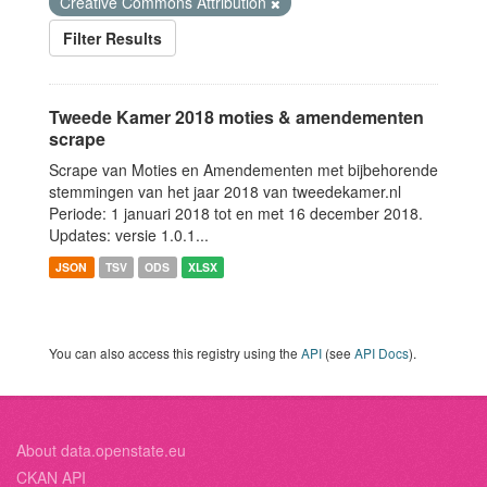
Creative Commons Attribution
Filter Results
Tweede Kamer 2018 moties & amendementen
scrape
Scrape van Moties en Amendementen met bijbehorende
stemmingen van het jaar 2018 van tweedekamer.nl
Periode: 1 januari 2018 tot en met 16 december 2018.
Updates: versie 1.0.1...
JSON
TSV
ODS
XLSX
You can also access this registry using the
API
(see
API Docs
).
About data.openstate.eu
CKAN API