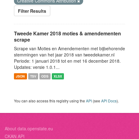
Creative Commons Attribution
Filter Results
Tweede Kamer 2018 moties & amendementen
scrape
Scrape van Moties en Amendementen met bijbehorende
stemmingen van het jaar 2018 van tweedekamer.nl
Periode: 1 januari 2018 tot en met 16 december 2018.
Updates: versie 1.0.1...
JSON
TSV
ODS
XLSX
You can also access this registry using the
API
(see
API Docs
).
About data.openstate.eu
CKAN API