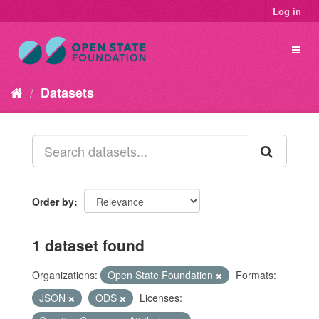
Log in
Datasets
Order by
1 dataset found
Organizations:
Open State Foundation
Formats:
JSON
ODS
Licenses: