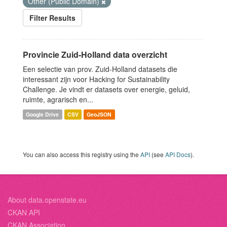
Other (Public Domain)
Filter Results
Provincie Zuid-Holland data overzicht
Een selectie van prov. Zuid-Holland datasets die
interessant zijn voor Hacking for Sustainability
Challenge. Je vindt er datasets over energie, geluid,
ruimte, agrarisch en...
Google Drive
CSV
GeoJSON
You can also access this registry using the
API
(see
API Docs
).
About data.openstate.eu
CKAN API
CKAN Association