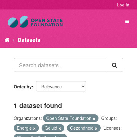
Log in
Datasets
Order by
1 dataset found
Organizations:
Open State Foundation
Groups:
Energie
Geluid
Gezondheid
Licenses: