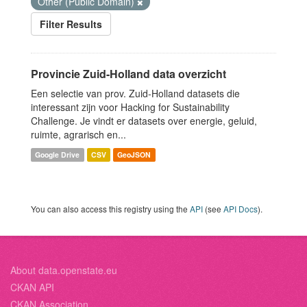
Other (Public Domain)
Filter Results
Provincie Zuid-Holland data overzicht
Een selectie van prov. Zuid-Holland datasets die
interessant zijn voor Hacking for Sustainability
Challenge. Je vindt er datasets over energie, geluid,
ruimte, agrarisch en...
Google Drive
CSV
GeoJSON
You can also access this registry using the
API
(see
API Docs
).
About data.openstate.eu
CKAN API
CKAN Association