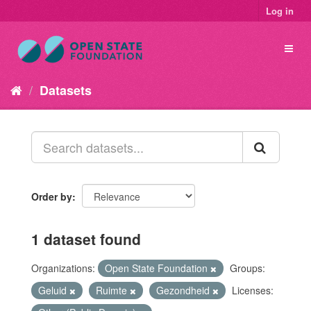
Log in
Datasets
Order by
1 dataset found
Organizations:
Open State Foundation
Groups:
Geluid
Ruimte
Gezondheid
Licenses: